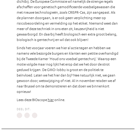
dichtbij. De Europese Commissie wil namelijk de strenge regels
afschaffen voor genetisch gemodificeerde voedselgewassen die
met nieuwe technologieën, zoals CRISPR-Cas, zijn aangepast. Als
de plannen doorgaan, is er ook geen verplichting meer op
risicobeoordeling en vermelding op het etiket. Niemand weet dan
meer of deze techniek in ons eten zit, keuzevrijheid is niet
gewaarborgd. En daarbij heeft biologisch een extra groot belang,
biologisch is gentechvrij en wil dat ook blijven!
Sinds het voorjaar voeren we hier al actie tegen en hebben we
namens vele bezorgde burgers en klanten een petitie overhandigd
bij de Tweede Kamer ‘Houd ons voedsel gentechvrij’. Waarop een
motie volgde maar nog lijkt het erop dat we het door de strot
geduwd krijgen. De GMO-lobby is groot en de politiek te
beïnvloed. Laten we het hier dan bij? Nee natuurlijk niet, we gaan
gewoon door, wetswijziging of niet. Al in november reisden we af
naar Brussel om te demonstreren en dat doen we binnenkort
opnieuw!
Lees deze BIOscope
hier
online.
DEEL DIT: