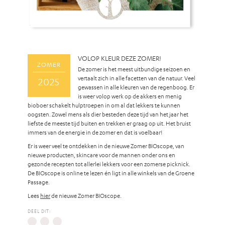
VOLOP KLEUR DEZE ZOMER!
ZOMER
De zomer is het meest uitbundige seizoen en
vertaalt zich in alle facetten van de natuur. Veel
2025
gewassen in alle kleuren van de regenboog. Er
is weer volop werk op de akkers en menig
bioboer schakelt hulptroepen in om al dat lekkers te kunnen
oogsten. Zowel mens als dier besteden deze tijd van het jaar het
liefste de meeste tijd buiten en trekken er graag op uit. Het bruist
immers van de energie in de zomer en dat is voelbaar!
Er is weer veel te ontdekken in de nieuwe Zomer BIOscope, van
nieuwe producten, skincare voor de mannen onder ons en
gezonde recepten tot allerlei lekkers voor een zomerse picknick.
De BIOscope is online te lezen én ligt in alle winkels van de Groene
Passage.
Lees
hier
de nieuwe Zomer BIOscope.
DEEL DIT: