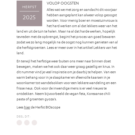
VOLOP OOGSTEN
HERFST
Alles wat we met zorg en aandacht dit voorjaar
hebben aangeplant kan alweer volop geoogst
2025
worden. Voor menig boer en moestuinvrouw is
het hard werken om al dat lekkers weer van het
land en uit de tuin te halen. Maar na al dat harde werken, hopelijk
tevreden met de opbrengst, begint het proces van goed bewaren
zodat we zo lang mogelijk na de oogst nog kunnen genieten van al
die herfstgroenten. Lees er meer over in het artikel Lekkers van het
land.
En terwijl het herfstige weer buiten ons meer naar binnen doet
bewegen, maken we het ook daar weer graag gezellig en knus. In
dit nummer vind je veel inspiratie om je daarbij te helpen. Van een
warm behang voor in je slaapkamer en sfeervolle kaarsen in je
woonkamer tot wandelsokken voor een lekkere wandeling en een
frisse neus. Ook voor de inwendige mens is er veel nieuws te
ontdekken. Neem bijvoorbeeld de vegan feta, Koreaanse chili
pasta of groenten gyoza’s.
Lees
hier
de Herfst BIOscope
DEEL DIT: