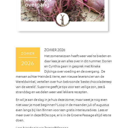
ZOMER 2026
ZOMER
Het zomerseizoen heeft weer veel te bieden en
daar lees je van alles over in dit nummer. Dorien
2026
en Cynthia gaan in gesprek met Rineke
Dijkinga over voeding en de overgang. De
mensen achter Heinde & Verre, een nieuwe leverancier van de
Wereldwinkel, vertellen over hun bekroonde ‘beste chocoladereep
van de wereld’. Suzanne geeft je tips voor een veilige zon, zee &
stranddag en we delen weer veel lekkere recepten.
En wil je aan de slag in je huis deze zomer, maar weet je nog even
niet waar je moet beginnen? Loop in de maanden juli of augustus
even langs bij Van Binnen voor een gratis interieuradvies. Lees er
meer over in deze BIOscope, er is in de Groene Passage altijd iets te
doen.
Lees
hier
de nieuwe Zomer BIOscope.