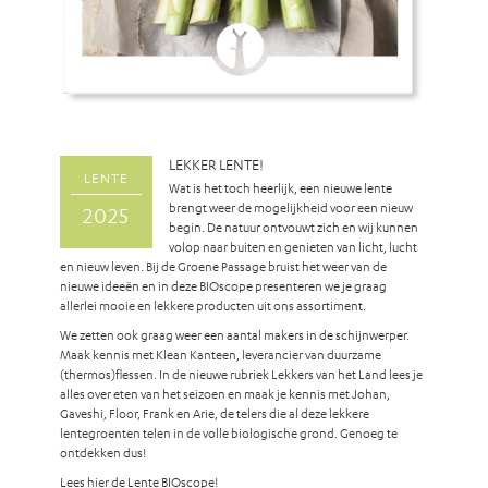
LEKKER LENTE!
LENTE
Wat is het toch heerlijk, een nieuwe lente
brengt weer de mogelijkheid voor een nieuw
2025
begin. De natuur ontvouwt zich en wij kunnen
volop naar buiten en genieten van licht, lucht
en nieuw leven. Bij de Groene Passage bruist het weer van de
nieuwe ideeën en in deze BIOscope presenteren we je graag
allerlei mooie en lekkere producten uit ons assortiment.
We zetten ook graag weer een aantal makers in de schijnwerper.
Maak kennis met Klean Kanteen, leverancier van duurzame
(thermos)flessen. In de nieuwe rubriek Lekkers van het Land lees je
alles over eten van het seizoen en maak je kennis met Johan,
Gaveshi, Floor, Frank en Arie, de telers die al deze lekkere
lentegroenten telen in de volle biologische grond. Genoeg te
ontdekken dus!
Lees
hier
de Lente BIOscope!