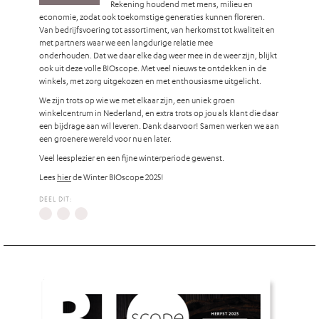
Rekening houdend met mens, milieu en
economie, zodat ook toekomstige generaties kunnen floreren.
Van bedrijfsvoering tot assortiment, van herkomst tot kwaliteit en
met partners waar we een langdurige relatie mee
onderhouden. Dat we daar elke dag weer mee in de weer zijn, blijkt
ook uit deze volle BIOscope. Met veel nieuws te ontdekken in de
winkels, met zorg uitgekozen en met enthousiasme uitgelicht.
We zijn trots op wie we met elkaar zijn, een uniek groen
winkelcentrum in Nederland, en extra trots op jou als klant die daar
een bijdrage aan wil leveren. Dank daarvoor! Samen werken we aan
een groenere wereld voor nu en later.
Veel leesplezier en een fijne winterperiode gewenst.
Lees
hier
de Winter BIOscope 2025!
DEEL DIT: