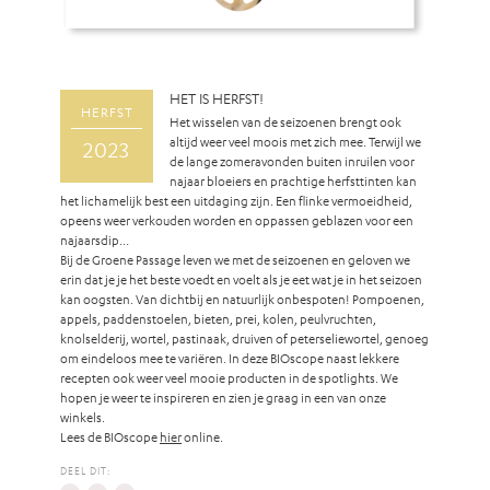
HET IS HERFST!
HERFST
Het wisselen van de seizoenen brengt ook
altijd weer veel moois met zich mee. Terwijl we
2023
de lange zomeravonden buiten inruilen voor
najaar bloeiers en prachtige herfsttinten kan
het lichamelijk best een uitdaging zijn. Een flinke vermoeidheid,
opeens weer verkouden worden en oppassen geblazen voor een
najaarsdip…
Bij de Groene Passage leven we met de seizoenen en geloven we
erin dat je je het beste voedt en voelt als je eet wat je in het seizoen
kan oogsten. Van dichtbij en natuurlijk onbespoten!
Pompoenen,
appels, paddenstoelen, bieten, prei, kolen, peulvruchten,
knolselderij, wortel, pastinaak, druiven of peterseliewortel, genoeg
om eindeloos mee te variëren.
In deze BIOscope naast lekkere
recepten ook weer veel mooie producten in de spotlights. We
hopen je weer te inspireren en zien je graag in een van onze
winkels.
Lees de BIOscope
hier
online.
DEEL DIT: