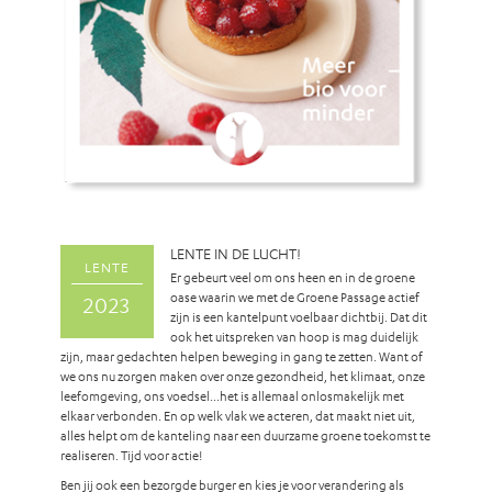
LENTE IN DE LUCHT!
LENTE
Er gebeurt veel om ons heen en in de groene
oase waarin we met de Groene Passage actief
2023
zijn is een kantelpunt voelbaar dichtbij. Dat dit
ook het uitspreken van hoop is mag duidelijk
zijn, maar gedachten helpen beweging in gang te zetten. Want of
we ons nu zorgen maken over onze gezondheid, het klimaat, onze
leefomgeving, ons voedsel…het is allemaal onlosmakelijk met
elkaar verbonden. En op welk vlak we acteren, dat maakt niet uit,
alles helpt om de kanteling naar een duurzame groene toekomst te
realiseren. Tijd voor actie!
Ben jij ook een bezorgde burger en kies je voor verandering als