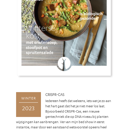
CRISPR-CAS
WINTER
Iedereen heeft dat weleens, iets wat je zo aan
het hart gaat dat het je niet meer los laat.
2023
Bijvoorbeeld CRISPR-Cas, een nieuwe
gentechniek die op DNA niveau bij planten
wijzigingen kan aanbrengen. Ver van mijn bed show in eerst
instantie, maar door een aanstaand wetsvoorstel opeens heel