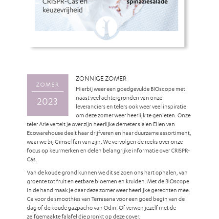
ZONNIGE ZOMER
ZOMER
Hierbij weer een goedgevulde BIOscope met
naast veel achtergronden van onze
2023
leveranciers en telers ook weer veel inspiratie
om deze zomer weer heerlijk te genieten. Onze
teler Arie vertelt je over zijn heerlijke demeter sla en Ellen van
Ecowarehouse deelt haar drijfveren en haar duurzame assortiment,
waar we bij Gimsel fan van zijn. We vervolgen de reeks over onze
focus op keurmerken en delen belangrijke informatie over CRISPR-
Cas.
Van de koude grond kunnen we dit seizoen ons hart ophalen, van
groente tot fruit en eetbare bloemen en kruiden. Met de BIOscope
in de hand maak je daar deze zomer weer heerlijke gerechten mee.
Ga voor de smoothies van Terrasana voor een goed begin van de
dag of de koude gazpacho van Odin. Of verwen jezelf met de
zelfgemaakte falafel die pronkt op deze cover.