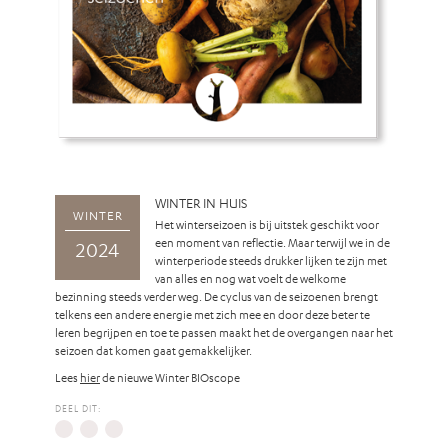
WINTER IN HUIS
WINTER
Het winterseizoen is bij uitstek geschikt voor
een moment van reflectie. Maar terwijl we in de
2024
winterperiode steeds drukker lijken te zijn met
van alles en nog wat voelt de welkome
bezinning steeds verder weg. De cyclus van de seizoenen brengt
telkens een andere energie met zich mee en door deze beter te
leren begrijpen en toe te passen maakt het de overgangen naar het
seizoen dat komen gaat gemakkelijker.
Lees
hier
de nieuwe Winter BIOscope
DEEL DIT: