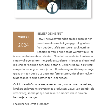
BELEEF DE HERFST
HERFST
Terwijl het weer verandert en de dagen korter
worden maken we het graag gezellig in huis.
2024
Van bedden, tafels en stoelen tot kleurrijke
schalen bij Van Binnen en de Wereldwinkel, er
is weer veel nieuws te ontdekken. Ook duiken we de keuken in voor
smaakvolle gerechten met paddenstoelen en miso, niet alleen heel
lekker maar ook nog eens heel gezond. De herfst is ook bij uitstek
een periode om goed voor je darmflora te zorgen. We inspireren je
graag om aan de slag te gaan met fermenteren, niet alleen leuk om
te doen maar ook je darmen zijn je dankbaar.
Ook in deze BIOscope lees je veel achtergronden over de makers,
kwekers en leveranciers van onze producten. Zowel van dichtbij als
verder weg, sommige zijn ook zeker de moeite waard om een
bezoekje te brengen.
Lees
hier
de Herfst BIOscope!