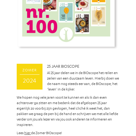
25 JAAR BIOSCOPE
ZOMER
Al 25 jaar delen we in de BIOscope het reilen en
zeilen van een duurzaam leven. Hierbij doen we
2024
de naam nog steeds eer aan, de BIOscope; het
‘leven’ in de kijker.
We hopen nog vele jaren voort te kunnen en als ik dan even
achterover ga zitten en me bedenk dat de afgelopen 25 jaar
eigenlijk zo voorbij zijn gevlogen, heel cliché ik weet het, dan
pakken we graag de pen bij de hand en schrijven we met alle liefde
verder om jou als lezer en via jou ook anderen te informeren en
inspireren.
Lees
hier
de Zomer BIOscope!