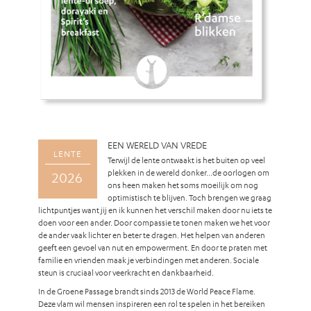
EEN WERELD VAN VREDE
LENTE
Terwijl de lente ontwaakt is het buiten op veel
plekken in de wereld donker…de oorlogen om
2026
ons heen maken het soms moeilijk om nog
optimistisch te blijven. Toch brengen we graag
lichtpuntjes want jij en ik kunnen het verschil maken door nu iets te
doen voor een ander. Door compassie te tonen maken we het voor
de ander vaak lichter en beter te dragen. Het helpen van anderen
geeft een gevoel van nut en empowerment. En door te praten met
familie en vrienden maak je verbindingen met anderen. Sociale
steun is cruciaal voor veerkracht en dankbaarheid.
In de Groene Passage brandt sinds 2013 de World Peace Flame.
Deze vlam wil mensen inspireren een rol te spelen in het bereiken