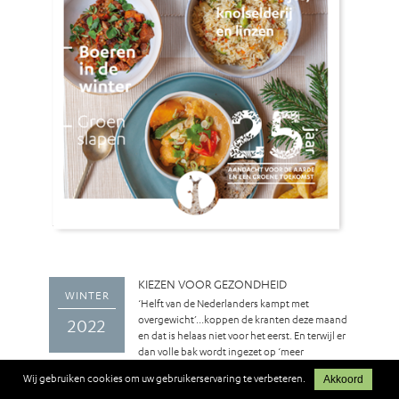
KIEZEN VOOR GEZONDHEID
WINTER
‘Helft van de Nederlanders kampt met
overgewicht’…koppen de kranten deze maand
2022
en dat is helaas niet voor het eerst. En terwijl er
dan volle bak wordt ingezet op ‘meer
bewegen’, vergeten we te vaak dat daarnaast juist voeding een
Wij gebruiken cookies om uw gebruikerservaring te verbeteren.
Akkoord
belangrijke sleutel is. Het is zoeken naar balans. En het is vooral