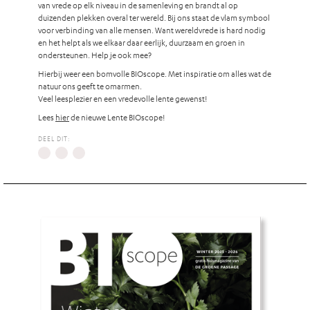
van vrede op elk niveau in de samenleving en brandt al op
duizenden plekken overal ter wereld. Bij ons staat de vlam symbool
voor verbinding van alle mensen. Want wereldvrede is hard nodig
en het helpt als we elkaar daar eerlijk, duurzaam en groen in
ondersteunen. Help je ook mee?
Hierbij weer een bomvolle BIOscope. Met inspiratie om alles wat de
natuur ons geeft te omarmen.
Veel leesplezier en een vredevolle lente gewenst!
Lees
hier
de nieuwe Lente BIOscope!
DEEL DIT: