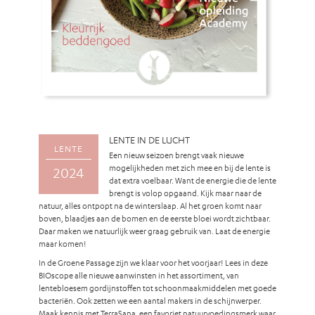
LENTE IN DE LUCHT
LENTE
Een nieuw seizoen brengt vaak nieuwe
mogelijkheden met zich mee en bij de lente is
2024
dat extra voelbaar. Want de energie die de lente
brengt is volop opgaand. Kijk maar naar de
natuur, alles ontpopt na de winterslaap. Al het groen komt naar
boven, blaadjes aan de bomen en de eerste bloei wordt zichtbaar.
Daar maken we natuurlijk weer graag gebruik van. Laat de energie
maar komen!
In de Groene Passage zijn we klaar voor het voorjaar! Lees in deze
BIOscope alle nieuwe aanwinsten in het assortiment, van
lentebloesem gordijnstoffen tot schoonmaakmiddelen met goede
bacteriën. Ook zetten we een aantal makers in de schijnwerper.
Maak kennis met TerraSana, een favoriet natuurvoedingsmerk waar