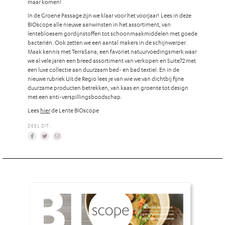
maar komen!
In de Groene Passage zijn we klaar voor het voorjaar! Lees in deze
BIOscope alle nieuwe aanwinsten in het assortiment, van
lentebloesem gordijnstoffen tot schoonmaakmiddelen met goede
bacteriën. Ook zetten we een aantal makers in de schijnwerper.
Maak kennis met TerraSana, een favoriet natuurvoedingsmerk waar
we al vele jaren een breed assortiment van verkopen en Suite72 met
een luxe collectie aan duurzaam bed- en bad textiel. En in de
nieuwe rubriek Uit de Regio lees je van wie we van dichtbij fijne
duurzame producten betrekken, van kaas en groente tot design
met een anti-verspillingsboodschap.
Lees
hier
de Lente BIOscope
DEEL DIT: