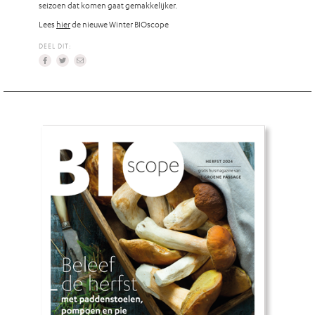
seizoen dat komen gaat gemakkelijker.
Lees
hier
de nieuwe Winter BIOscope
DEEL DIT: