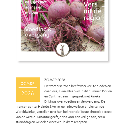
ZOMER 2026
ZOMER
Het zomerseizoen heeft weer veel te bieden en
daar lees je van alles over in dit nummer. Dorien
2026
en Cynthia gaan in gesprek met Rineke
Dijkinga over voeding en de overgang. De
mensen achter Heinde & Verre, een nieuwe leverancier van de
Wereldwinkel, vertellen over hun bekroonde ‘beste chocoladereep
van de wereld’. Suzanne geeft je tips voor een veilige zon, zee &
stranddag en we delen weer veel lekkere recepten.