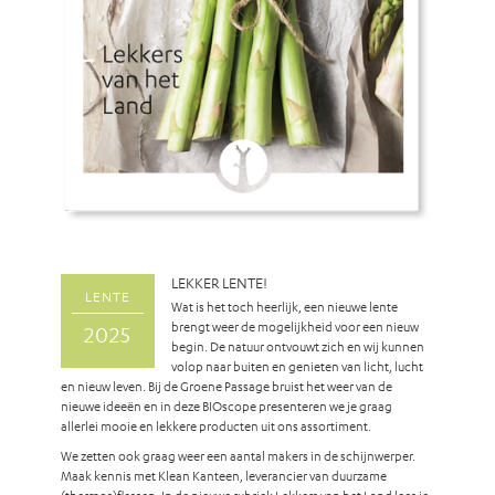
LEKKER LENTE!
LENTE
Wat is het toch heerlijk, een nieuwe lente
brengt weer de mogelijkheid voor een nieuw
2025
begin. De natuur ontvouwt zich en wij kunnen
volop naar buiten en genieten van licht, lucht
en nieuw leven. Bij de Groene Passage bruist het weer van de
nieuwe ideeën en in deze BIOscope presenteren we je graag
allerlei mooie en lekkere producten uit ons assortiment.
We zetten ook graag weer een aantal makers in de schijnwerper.
Maak kennis met Klean Kanteen, leverancier van duurzame
(thermos)flessen. In de nieuwe rubriek Lekkers van het Land lees je