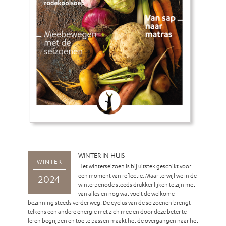
WINTER IN HUIS
WINTER
Het winterseizoen is bij uitstek geschikt voor
een moment van reflectie. Maar terwijl we in de
2024
winterperiode steeds drukker lijken te zijn met
van alles en nog wat voelt de welkome
bezinning steeds verder weg. De cyclus van de seizoenen brengt
telkens een andere energie met zich mee en door deze beter te
leren begrijpen en toe te passen maakt het de overgangen naar het