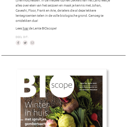
alles over eten van het seizoen en maak je kennis met Johan,
Gaveshi, Floor, Frank en Arie, de telers die al deze lekkere
lentegroenten telen in de volle biologische grond. Genoeg te
ontdekken dus!
Lees
hier
de Lente BIOscope!
DEEL DIT: