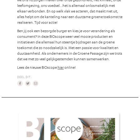
leefomgeving, ons voedsel…het is allemaal onlosmakelijk met
elkaar verbonden. En op welk vlak we acteren, dat maakt niet uit,
alles helpt om de kanteling naar een duurzame groene toekomst te
realiseren. Tijd voor actie!
Ben jij ook een bezorgde burger en kies je voor verandering als
consument? In deze BIOscope weer veel mooie producten en
initiatieven die allemaal hun steentje bijdragen aan de groene
toekomst die zo noodzakelijk is. Met een passie voor kwaliteit en
duurzaamheid. Als ondernemers in de Groene Passage zijn we trots
dat we met zo veel gelijkgestemden kunnen samenwerken.
Lees de nieuwe BIOscope
hier
online!
DEEL DIT: