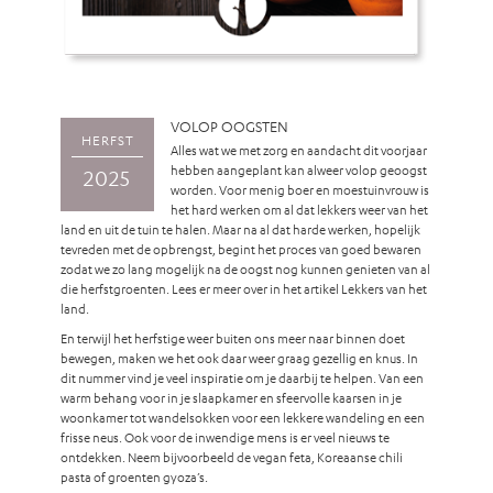
VOLOP OOGSTEN
HERFST
Alles wat we met zorg en aandacht dit voorjaar
hebben aangeplant kan alweer volop geoogst
2025
worden. Voor menig boer en moestuinvrouw is
het hard werken om al dat lekkers weer van het
land en uit de tuin te halen. Maar na al dat harde werken, hopelijk
tevreden met de opbrengst, begint het proces van goed bewaren
zodat we zo lang mogelijk na de oogst nog kunnen genieten van al
die herfstgroenten. Lees er meer over in het artikel Lekkers van het
land.
En terwijl het herfstige weer buiten ons meer naar binnen doet
bewegen, maken we het ook daar weer graag gezellig en knus. In
dit nummer vind je veel inspiratie om je daarbij te helpen. Van een
warm behang voor in je slaapkamer en sfeervolle kaarsen in je
woonkamer tot wandelsokken voor een lekkere wandeling en een
frisse neus. Ook voor de inwendige mens is er veel nieuws te
ontdekken. Neem bijvoorbeeld de vegan feta, Koreaanse chili
pasta of groenten gyoza’s.