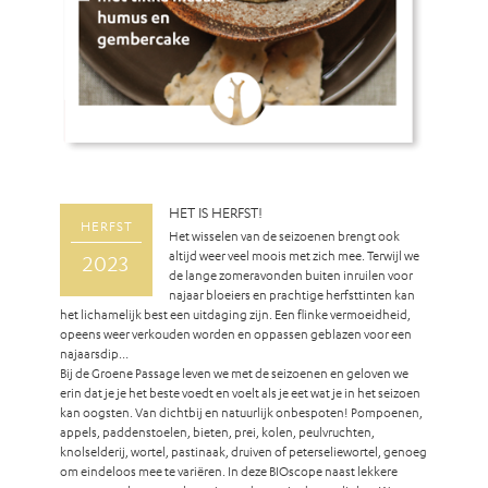
HET IS HERFST!
HERFST
Het wisselen van de seizoenen brengt ook
altijd weer veel moois met zich mee. Terwijl we
2023
de lange zomeravonden buiten inruilen voor
najaar bloeiers en prachtige herfsttinten kan
het lichamelijk best een uitdaging zijn. Een flinke vermoeidheid,
opeens weer verkouden worden en oppassen geblazen voor een
najaarsdip…
Bij de Groene Passage leven we met de seizoenen en geloven we
erin dat je je het beste voedt en voelt als je eet wat je in het seizoen
kan oogsten. Van dichtbij en natuurlijk onbespoten!
Pompoenen,
appels, paddenstoelen, bieten, prei, kolen, peulvruchten,
knolselderij, wortel, pastinaak, druiven of peterseliewortel, genoeg
om eindeloos mee te variëren.
In deze BIOscope naast lekkere