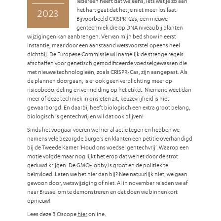
Iedereen heeft dat weleens, iets wat je zo aan
het hart gaat dat het je niet meer los laat.
2023
Bijvoorbeeld CRISPR-Cas, een nieuwe
gentechniek die op DNA niveau bij planten
wijzigingen kan aanbrengen. Ver van mijn bed show in eerst
instantie, maar door een aanstaand wetsvoorstel opeens heel
dichtbij. De Europese Commissie wil namelijk de strenge regels
afschaffen voor genetisch gemodificeerde voedselgewassen die
met nieuwe technologieën, zoals CRISPR-Cas, zijn aangepast. Als
de plannen doorgaan, is er ook geen verplichting meer op
risicobeoordeling en vermelding op het etiket. Niemand weet dan
meer of deze techniek in ons eten zit, keuzevrijheid is niet
gewaarborgd. En daarbij heeft biologisch een extra groot belang,
biologisch is gentechvrij en wil dat ook blijven!
Sinds het voorjaar voeren we hier al actie tegen en hebben we
namens vele bezorgde burgers en klanten een petitie overhandigd
bij de Tweede Kamer ‘Houd ons voedsel gentechvrij’. Waarop een
motie volgde maar nog lijkt het erop dat we het door de strot
geduwd krijgen. De GMO-lobby is groot en de politiek te
beïnvloed. Laten we het hier dan bij? Nee natuurlijk niet, we gaan
gewoon door, wetswijziging of niet. Al in november reisden we af
naar Brussel om te demonstreren en dat doen we binnenkort
opnieuw!
Lees deze BIOscope
hier
online.