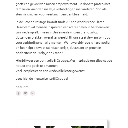
geeft een gevoel van nut en empowerment. En door te praten met
familie en vrienden maak je verbindingen met anderen. Sociale
steun is cruciaal voor veerkracht en dankbaarheid.
In de Groene Passage brandt sinds 2013 de World Peace Flame.
Deze vlam wil mensen inspireren een rol te spelen in het bereiken
van vrede op elk niveau in de samenleving en brandt al op
duizenden plekken overal ter wereld. Bij ons staat de vlam symbool
voor verbinding van alle mensen. Want wereldvrede is hard nodig
en het helpt als we elkaar daar eerlijk, duurzaam en groen in
ondersteunen. Help je ook mee?
Hierbij weer een bomvolle BIOscope. Met inspiratie om alles wat de
natuur ons geeft te omarmen.
Veel leesplezier en een vredevolle lente gewenst!
Lees
hier
de nieuwe Lente BIOscope!
DEEL DIT: