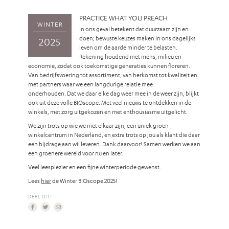
PRACTICE WHAT YOU PREACH
WINTER
In ons geval betekent dat duurzaam zijn en
doen; bewuste keuzes maken in ons dagelijks
2025
leven om de aarde minder te belasten.
Rekening houdend met mens, milieu en
economie, zodat ook toekomstige generaties kunnen floreren.
Van bedrijfsvoering tot assortiment, van herkomst tot kwaliteit en
met partners waar we een langdurige relatie mee
onderhouden. Dat we daar elke dag weer mee in de weer zijn, blijkt
ook uit deze volle BIOscope. Met veel nieuws te ontdekken in de
winkels, met zorg uitgekozen en met enthousiasme uitgelicht.
We zijn trots op wie we met elkaar zijn, een uniek groen
winkelcentrum in Nederland, en extra trots op jou als klant die daar
een bijdrage aan wil leveren. Dank daarvoor! Samen werken we aan
een groenere wereld voor nu en later.
Veel leesplezier en een fijne winterperiode gewenst.
Lees
hier
de Winter BIOscope 2025!
DEEL DIT: