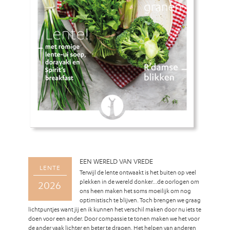
EEN WERELD VAN VREDE
LENTE
Terwijl de lente ontwaakt is het buiten op veel
plekken in de wereld donker…de oorlogen om
2026
ons heen maken het soms moeilijk om nog
optimistisch te blijven. Toch brengen we graag
lichtpuntjes want jij en ik kunnen het verschil maken door nu iets te
doen voor een ander. Door compassie te tonen maken we het voor
de ander vaak lichter en beter te dragen. Het helpen van anderen