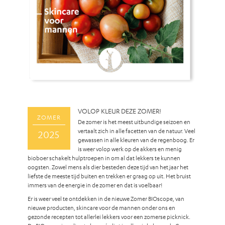
VOLOP KLEUR DEZE ZOMER!
ZOMER
De zomer is het meest uitbundige seizoen en
vertaalt zich in alle facetten van de natuur. Veel
2025
gewassen in alle kleuren van de regenboog. Er
is weer volop werk op de akkers en menig
bioboer schakelt hulptroepen in om al dat lekkers te kunnen
oogsten. Zowel mens als dier besteden deze tijd van het jaar het
liefste de meeste tijd buiten en trekken er graag op uit. Het bruist
immers van de energie in de zomer en dat is voelbaar!
Er is weer veel te ontdekken in de nieuwe Zomer BIOscope, van
nieuwe producten, skincare voor de mannen onder ons en
gezonde recepten tot allerlei lekkers voor een zomerse picknick.