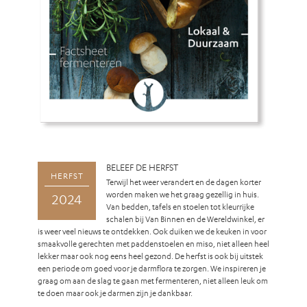
BELEEF DE HERFST
HERFST
Terwijl het weer verandert en de dagen korter
worden maken we het graag gezellig in huis.
2024
Van bedden, tafels en stoelen tot kleurrijke
schalen bij Van Binnen en de Wereldwinkel, er
is weer veel nieuws te ontdekken. Ook duiken we de keuken in voor
smaakvolle gerechten met paddenstoelen en miso, niet alleen heel
lekker maar ook nog eens heel gezond. De herfst is ook bij uitstek
een periode om goed voor je darmflora te zorgen. We inspireren je
graag om aan de slag te gaan met fermenteren, niet alleen leuk om
te doen maar ook je darmen zijn je dankbaar.