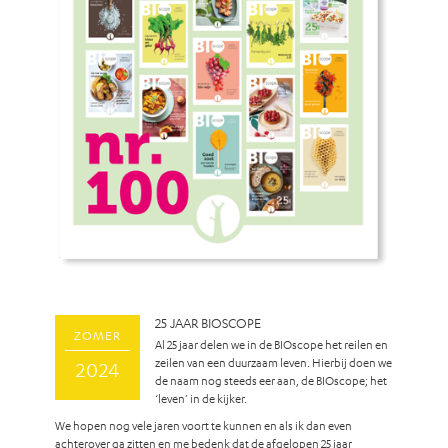
25 JAAR BIOSCOPE
ZOMER
Al 25 jaar delen we in de BIOscope het reilen en
zeilen van een duurzaam leven. Hierbij doen we
2024
de naam nog steeds eer aan, de BIOscope; het
‘leven’ in de kijker.
We hopen nog vele jaren voort te kunnen en als ik dan even
achterover ga zitten en me bedenk dat de afgelopen 25 jaar