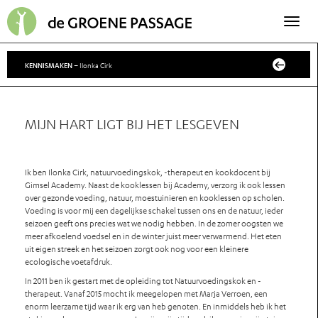
Toggle
navigati
KENNISMAKEN
– Ilonka Cirk
MIJN HART LIGT BIJ HET LESGEVEN
Ik ben Ilonka Cirk, natuurvoedingskok, -therapeut en kookdocent bij
Gimsel Academy. Naast de kooklessen bij Academy, verzorg ik ook lessen
over gezonde voeding, natuur, moestuinieren en kooklessen op scholen.
Voeding is voor mij een dagelijkse schakel tussen ons en de natuur, ieder
seizoen geeft ons precies wat we nodig hebben. In de zomer oogsten we
meer afkoelend voedsel en in de winter juist meer verwarmend. Het eten
uit eigen streek en het seizoen zorgt ook nog voor een kleinere
ecologische voetafdruk.
In 2011 ben ik gestart met de opleiding tot Natuurvoedingskok en -
therapeut. Vanaf 2015 mocht ik meegelopen met Marja Verroen, een
enorm leerzame tijd waar ik erg van heb genoten. En inmiddels heb ik het