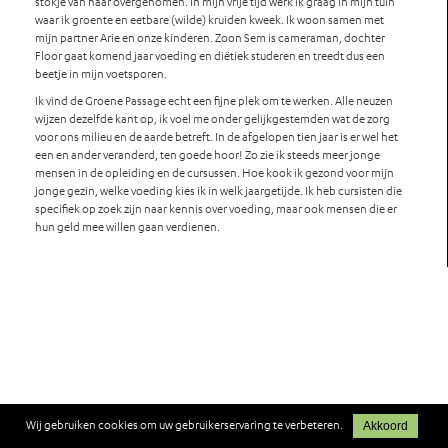
stokje van haar overgenomen. In mijn vrije tijd werk ik graag in mijn tuin
waar ik groente en eetbare (wilde) kruiden kweek. Ik woon samen met
mijn partner Arie en onze kinderen. Zoon Sem is cameraman, dochter
Floor gaat komend jaar voeding en diëtiek studeren en treedt dus een
beetje in mijn voetsporen.
Ik vind de Groene Passage echt een fijne plek om te werken. Alle neuzen
wijzen dezelfde kant op, ik voel me onder gelijkgestemden wat de zorg
voor ons milieu en de aarde betreft. In de afgelopen tien jaar is er wel het
een en ander veranderd, ten goede hoor! Zo zie ik steeds meer jonge
mensen in de opleiding en de cursussen. Hoe kook ik gezond voor mijn
jonge gezin, welke voeding kies ik in welk jaargetijde. Ik heb cursisten die
specifiek op zoek zijn naar kennis over voeding, maar ook mensen die er
hun geld mee willen gaan verdienen.
Wij gebruiken cookies om uw gebruikerservaring te verbeteren.
Akkoord